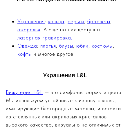
Украшения
:
кольца
,
серьги
,
браслеты
,
ожерелья
. А еще на них доступна
лазерная гравировка.
Одежда
:
платья
,
блузы
,
юбки
,
костюмы
,
кофты
и многое другое.
Украшения L&L
Бижутерия L&L
— это симфония формы и цвета.
Мы используем устойчивые к износу сплавы,
имитирующие благородные металлы, и вставки
из стеклянных или акриловых кристаллов
высокого качества, визуально не отличимых от