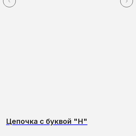
Цепочка с буквой "Н"
Ц