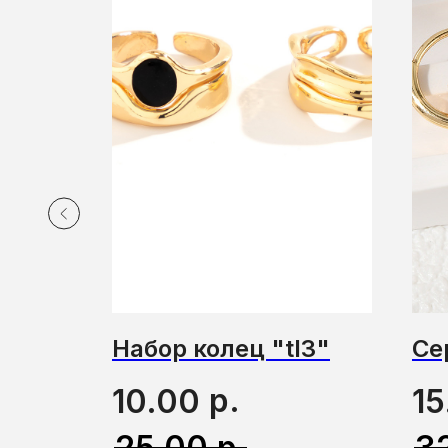
у
Набор колец "tl3"
Се
р.
10.00
15
р.
25.00
3