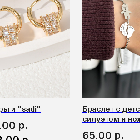
рьги "sadi"
Браслет с дет
силуэтом и н
р.
.00
р.
65.00
р.
2.00