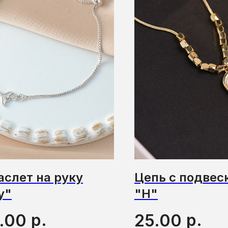
аслет на руку
Цепь с подвес
y"
"Н"
р.
р.
.00
25.00