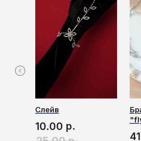
дцем
Слейв
Бр
"fl
р.
10.00
41
р.
25.00