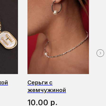
кой
Серьги с
Це
жемчужиной
1
р.
10.00