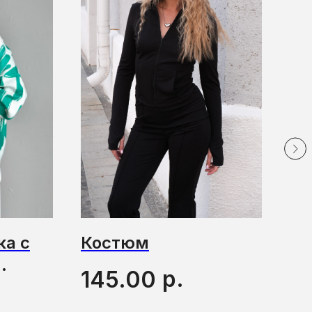
ка с
Костюм
Пл
р.
145.00
2