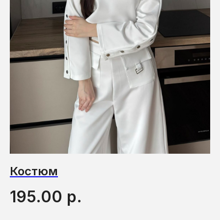
Костюм
П
р.
195.00
1