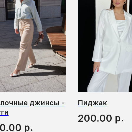
лочные джинсы -
Пиджак
гги
р.
200.00
р.
60.00