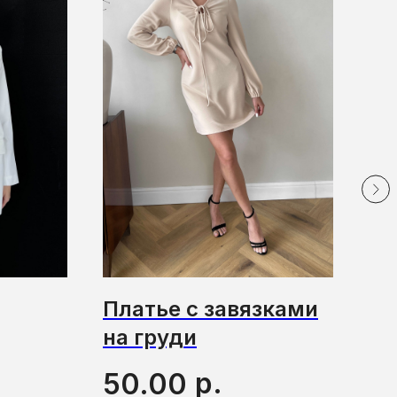
Платье с завязками
Св
на груди
8
р.
50.00