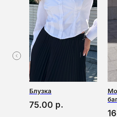
оску
Блузка
Мо
ба
р.
75.00
1