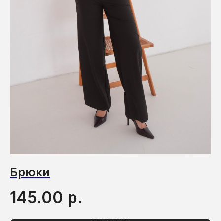
Брюки
П
р.
145.00
1