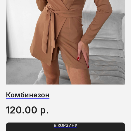
Комбинезон
П
р.
120.00
1
В КОРЗИНУ