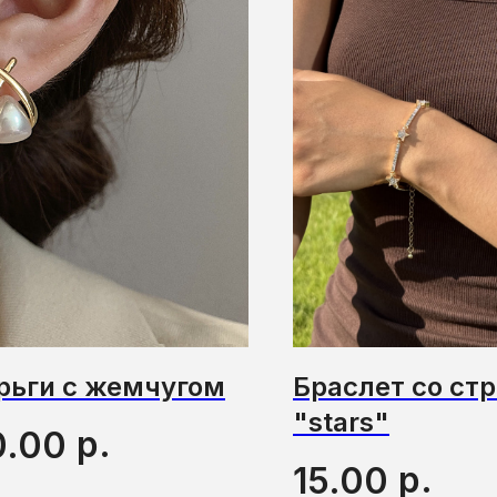
рьги с жемчугом
Браслет со ст
"stars"
р.
0.00
р.
15.00