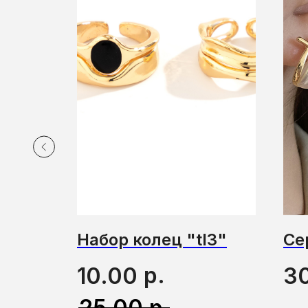
Набор колец "tl3"
Се
р.
10.00
3
р.
25.00