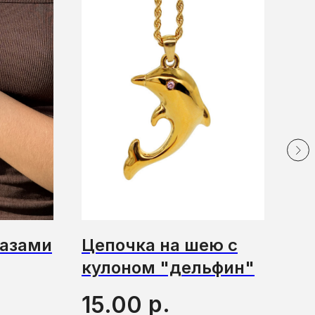
разами
Цепочка на шею с
Ше
кулоном "дельфин"
"ш
р.
15.00
1